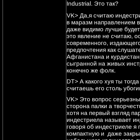
Industrial. Это так?
VK> Да,я считаю индестр
в маразм направлением в
даже видимо лучше будет
это явление не считаю, о
современного, издающего
предпочтения как слушате
Афганистана и курдистана
сыгранной на живых инст
конечно же фолк.
DT> А какого хуя ты тогда
считаешь его столь убог
VK> Это вопрос серьезны
сторона палки а творчеств
хотя на первый взгляд па
индестриела называет инд
говоря об индестриеле я 
компактную и даже закры