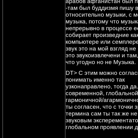
арабов афганистан был по
-там был буддизмя пишу 
относительно музыки, с м
музыка, потому что музы
непрерывно в процессе е
собирает произведние как
компьютере или семплере
звук это на мой взгляд не
это звукоизвлечени и там
что угодно но не Музыка.
DT> С этим можно соглас
понимать именно так
узконаправлено, тогда да
современной, глобальной
гармоничной/агармонично
ты согласен, что с точки
термина сам ты так же не
звуковым эксперементатор
глобальном проявлении д