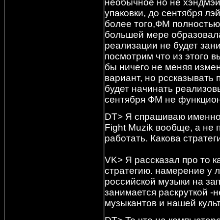
необычное но не хэндмэ
упаковки, до сентября лэй
более того,ФМ полностью
большей мере образовала
реализации не будет зан
посмотрим что из этого вы
бы ничего не меняя измен
вариант, но рссказывать п
будет начинать реализов
сентября ФМ не функцион
DT> Я спрашиваю именно 
Fight Muzik вообще, а не 
работать. Какова стратег
VK> Я рассказал про то к
стратегию. намерение у 
российской музыки на за
занимается раскруткой -н
музыкантов и нашей культ