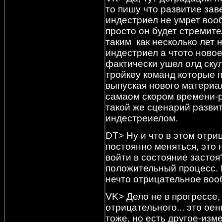
то пишу что развитие зав
индестриел не умрет вооб
просто он будет стремите
таким как несколько лет 
индестриел а чтото новое.
фактически ушел олд скул
тройкеу команд которые 
выпуская нового материал
самаом скором времени-ре
такой же сценарий разви
индестреиелом.
DT> Ну и что в этом отриц
постоянно меняться, это 
войти в состояние застоя
положительный процесс. И
нечто отрицательное во
VK> Дело не в прогрессе, 
отрицательного... это ое
тоже, но есть другое-изм