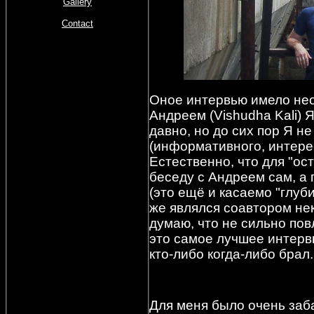
Gallery
Contact
Оное интервью имело необ
Андреем (
Vishudha Kali)
давно, но до сих пор Я н
(информативного, интерес
Естественно, что для "о
беседу с Андреем сам, а п
(это ещё и касаемо "глуби
же являлся соавтором не
думаю, что не сильно повл
это самое лучшее интерв
кто-либо когда-либо брал..
Для меня было очень заб