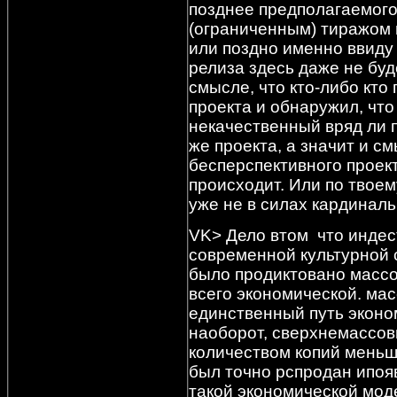
позднее предполагаемого
(ограниченным) тиражом 
или поздно именно ввиду
релиза здесь даже не буд
смысле, что кто-либо кто
проекта и обнаружил, что
некачественный вряд ли 
же проекта, а значит и с
бесперспективного проект
происходит. Или по твое
уже не в силах кардинал
VK> Дело втом что индес
современной культурной 
было продиктовано массой
всего экономической. мас
единственный путь эконо
наоборот, сверхнемассов
количеством копий меньши
был точно рспродан ипояв
такой экономической мод