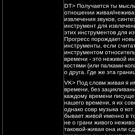
DT> Получается ты мысли
отношении живая/неживая
извлечения звуков, синтез
инструмент для извлечени
этих инструментов для и
Прогресс порождает новы
инструменты, если счита
инструментом относительн
времени - это неживой и
костями (или палками-коп
о друга. Где же эта гран
VK> Под словм живая я и
времени, без зацикливаний
каждому времени писуще 
нашего времени, я их со
однако совр музыка о кот
бывает живой именно в т
не о грани живого неживо
таковой-живая она или с