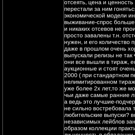
отсеять, цена и ценность
перестали за ним гоняться
экономической модели ин
выживание-спрос больше 
и никаких отсевов не про
просто завалены т.н. отс
нужен, и его количество
даже в прошлом очень хо
выпускали релизы не так 
они все вышли в тираж, 
аукционные и стоят очень
2000 ( при стандартном 
нелимитированном тираж 
уже более 2х лет,то же 
чьи даже самые ранние л
а ведь это лучшие-подче
не сильно востребовала т
любительские выпуски? в
независимых лейблов зан
образом коллекции практи
ли ценность в обладании