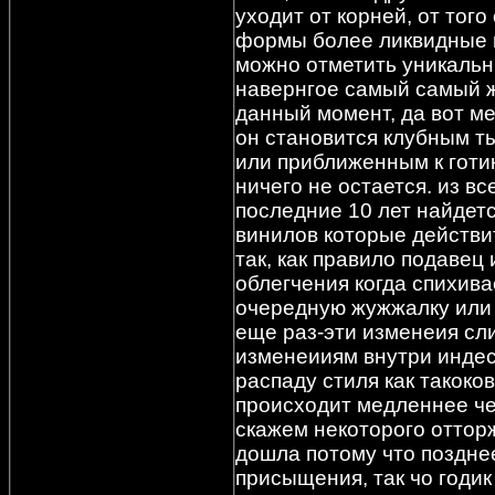
уходит от корней, от того
формы более ликвидные 
можно отметить уникальн
навернгое самый самый 
данный момент, да вот м
он становится клубным т
или приближенным к готик
ничего не остается. из в
последние 10 лет найдетс
винилов которые действи
так, как правило подавец
облегчения когда спихива
очередную жужжалку или ш
еще раз-эти изменеия сли
изменеииям внутри индес
распаду стиля как такоков
происходит медленнее че
скажем некоторого оттор
дошла потому что поздне
присыщения, так чо годик