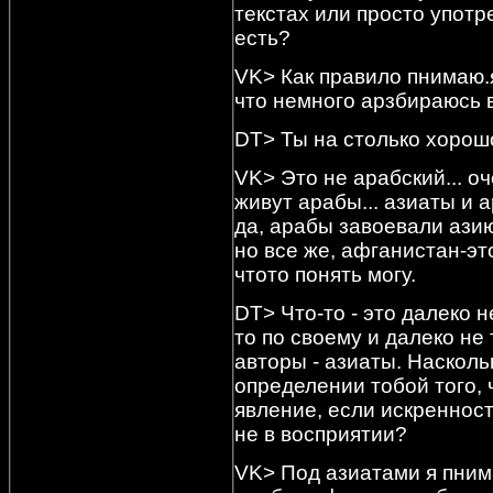
текстах или просто употре
есть?
VK> Как правило пнимаю.
что немного арзбираюсь в
DT> Ты на столько хорош
VK> Это не арабский... о
живут арабы... азиаты и
да, арабы завоевали азию
но все же, афганистан-эт
чтото понять могу.
DT> Что-то - это далеко 
то по своему и далеко не
авторы - азиаты. Насколь
определении тобой того,
явление, если искренност
не в восприятии?
VK> Под азиатами я пним