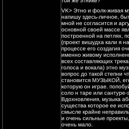
той же этнике?
VK> Этно и фолк-живая м
напишу здесь-личное, быт
мной не согласится и арг
основной своей массе яв
построенной на петлях, 
(проект вишудха кали я на
процессе его создагия о
именно живому исполнен
всех составляющих трека,
голоса и вокала) этно му
вопрос до такой степни ч
становится МУЗЫКОЙ, его
которую он играе. попоб
соло н таре или сантуре-
Вдохновления, музыка аб
существа которое ее испо
смысле крайне неправиль
и очень сильные проекты, 
очень мало.