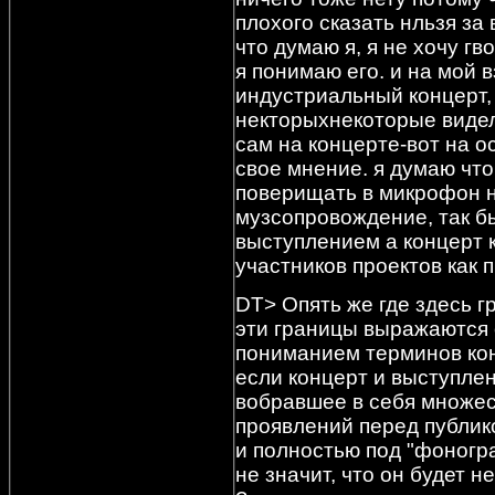
плохого сказать нльзя за 
что думаю я, я не хочу гв
я понимаю его. и на мой в
индустриальный концерт,
некторыхнекоторые видел 
сам на концерте-вот на о
свое мнение. я думаю чт
поверищать в микрофон н
музсопровождение, так б
выступлением а концерт
участников проектов как п
DT> Опять же где здесь 
эти границы выражаются
пониманием терминов конц
если концерт и выступлен
вобравшее в себя множе
проявлений перед публико
и полностью под "фоногр
не значит, что он будет 