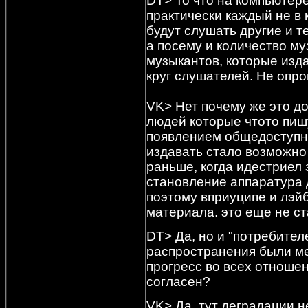
DT> То что на компьютер
практически каждый не в к
будут слушать другие и 
а посему и количество м
музыкантов, которые изд
круг слушателей. Не опро
VK> Нет почему же это д
людей которые чтото пишу
появлением общедоступн
издавать стало возможно
раньше, когда идестриел
становление аппаратура 
поэтому вприуципе и лэй
материала. это еще не с
DT> Да, но и "потребител
распространения были м
прогресс во всех отношен
согласен?
VK> Да, тут деградации не