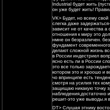
Industrial будет жить (пу
он уже будет жить! Прав
VK> Будет, но всему свой
слегка даже задержаться-
зависит не от качества а
отношения к миру это дол
нмне он безразличен. без
фундамент современного
делают сложной жизнь все
в России индестриел воп
ясно есть ли в России сл
это все только зарождает
котором это и хроошо и во
чо впринципе есть тенден
смотря на усилия тех ком
защищаю никакую точку зр
наблюдения,достаточно ис
решит-это уже выводы.я в
DT> Слушая этнику восток