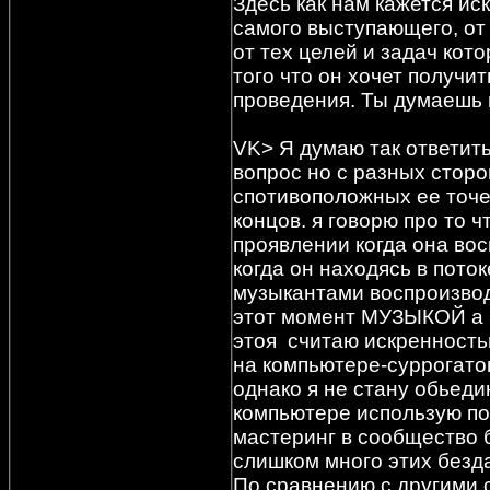
Здесь как нам кажется ис
самого выступающего, от 
от тех целей и задач кот
того что он хочет получит
проведения. Ты думаешь
VK> Я думаю так ответит
вопрос но с разных сторон
спотивоположных ее точек
концов. я говорю про то ч
проявлении когда она во
когда он находясь в пото
музыкантами воспроизводи
этот момент МУЗЫКОЙ а 
этоя считаю искренность
на компьютере-суррогато
однако я не стану обьеди
компьютере использую п
мастеринг в сообщество б
слишком много этих безд
По сравнению с другими 