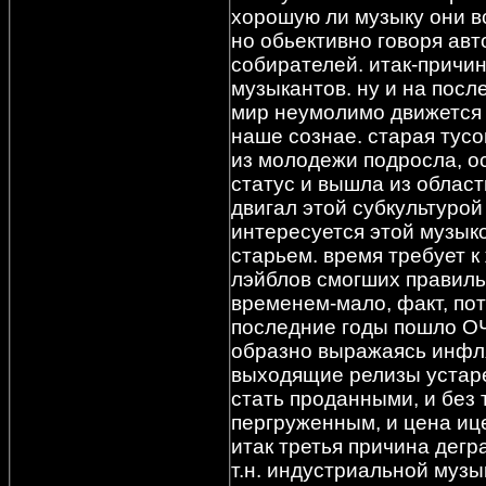
хорошую ли музыку они вс
но обьективно говоря авт
собирателей. итак-причин
музыкантов. ну и на посл
мир неумолимо движется 
наше сознае. старая тус
из молодежи подросла, о
статус и вышла из област
двигал этой субкультурой
интересуется этой музыко
старьем. время требует к
лэйблов смогших правильн
временем-мало, факт, пот
последние годы пошло О
образно выражаясь инфля
выходящие релизы устар
стать проданными, и без 
пергруженным, и цена иц
итак третья причина дегр
т.н. индустриальной музы