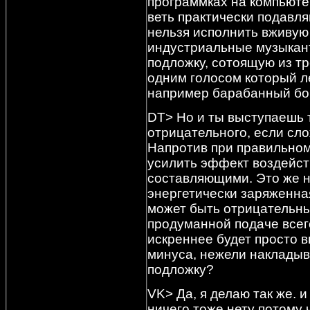
программках на компьютер
веть практически подавл
нельзя исполнить вживую 
индустриальные музыкант
подложку, сотоящую из т
одним голосом который л
например барабанный бой 
DT> Но и ты выступаешь 
отрицательного, если сло
Напротив при правильном
усилить эффект воздейст
составляющими. Это же н
энергетически заряженная
может быть отрицательны
продуманной подаче всего
искреннее будет просто 
минуса, нежели накладыв
подложку?
VK> Да, я делаю так же. 
ничего тоже нету потому 