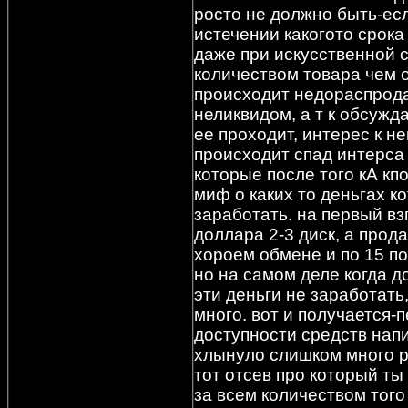
росто не должно быть-есл
истечении какогото срока 
даже при искусственной
количеством товара чем 
происходит недораспрода
неликвидом, а т к обсужд
ее проходит, интерес к н
происходит спад интерса 
которые после того кА к
миф о каких то деньгах к
заработать. на первый взг
доллара 2-3 диск, а прод
хороем обмене и по 15 по
но на самом деле когда д
эти деньги не заработать
много. вот и получается
доступности средств нап
хлынуло слишком много р
тот отсев про который ты
за всем количеством того