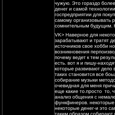
чужую. Это гораздо боле
денег и самой технологии
госпредприятии для поку
самому организовывать р
сомнительным будущим. 
VK> Наверное для некото
зарабатывают и тратят де
источников свое хобби но
возникновения перпоизво
почему ведет к тем резул
есть. вот я и пишу-нахо
которые развивают дело в
таких становится все бо
собирание музыки методо
очевидная для меня прич
еще какие то.просто то,
анализ общения с немале
функфинеров. некоторые 
некоторые денег-и это са
таким образом собирают м