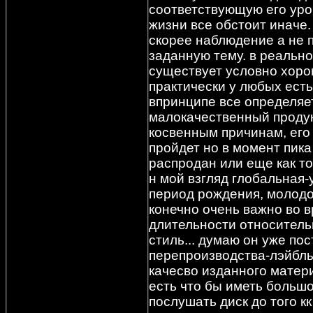
соответствующую его уров
жизни все обстоит иначе
скорее наблюдение а не 
заданную тему. в реально
существует условно хоро
практически у любых есть
впринципе все определяет
малокачественный продук
косвенным причинам, его
пройдет но в момент пика
распродан или еще как т
н мой взгляд глобальная-
период рождения, молодос
конечно очень важно во в
длительности относительн
стиль... думаю он уже по
перепроизводства-лэйбл
качесво изданного матери
есть что бы иметь большо
послушать диск до того к