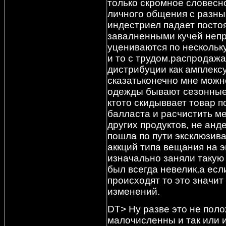
только скромное словесно
личного общения с разны
индестриел падает посто
завалненными кучей неп
уцениваются по нескольку
и то с трудом.распродаж
дистрибуции как амплекс
сказатьконечно мне можно
одежды бывают сезонные 
ктото скидыввает товар п
балласта и расчистить ме
других продуктов, не ан
пошла по пути эксклюзива
аккций типа вещания на эм
изначально заняли такую 
был всегда невелик,а ес
происходят то это значи
изменений.
DT> Ну разве это не пол
малочисленны и так или 