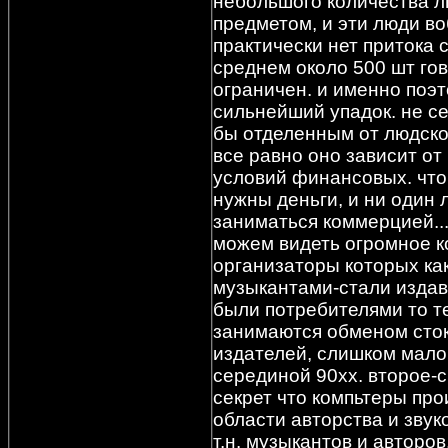
небольшого количества л
предметом, и эти люди во
практически нет притока 
среднем около 500 шт гов
ограничен. и именно поэт
сильнейший упадок. не се
бы отделенным от людско
все равно оно зависит от
условий финансовых. что
нужны деньги, и ни один 
заниматься коммерцией..
можем видеть огромное к
организаторы которых ка
музыкантами-стали издав
были потребителями то т
занимаются обменом сток
издателей, слишком мало
серединой 90хх. второе-
секрет что компьтеры пр
области авторства и зву
т.н. музыкантов и авторо