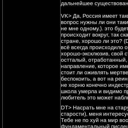
дальнейшее существова
VK> Да, Россия имеет та
вопрос нужны ли они так
не мне одному.)
. это буде
происходит вокруг, так с
стране, хорошо ли это?
(
всё всегда происходило о
хорошо-эксклюзив, свой с
остталый, отработанный,
направление, которое име
стоит ли оживлять мертв
беспокоить, а вот на реи
не хорню конечно индестр
школа умерла и видимо п
любитель это может наблю
DT> Насрать мне на стар
старости), меня интересу
Тебе не по хуй на мир во
фундаментальный писдец 