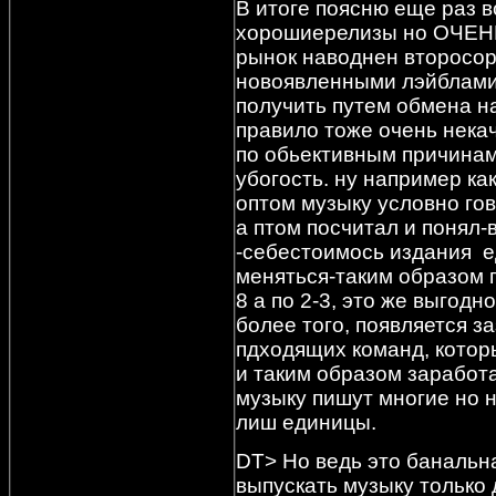
В итоге поясню еще раз 
хорошиерелизы но ОЧЕНЬ
рынок наводнен второсор
новоявленными лэйблами 
получить путем обмена на
правило тоже очень нека
по обьективным причинам,
убогость. ну например ка
оптом музыку условно гов
а птом посчитал и понял-
-себестоимось издания е
меняться-таким образом п
8 а по 2-3, это же выгодн
более того, появляется з
пдходящих команд, котор
и таким образом заработа
музыку пишут многие но 
лиш единицы.
DT> Но ведь это банальна
выпускать музыку только