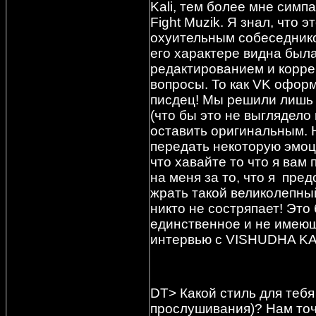
Kali, тем более мне симп
Fight Muzik. Я знал, что 
охуительным собеседнико
его характере видна была
редактированием и корре
вопросы. То как VK офор
писдец! Мы решили лишь 
(что бы это не выглядело 
оставить оригинальным. 
передать некоторую эмоц
что хавайте то что я вам
на меня за то, что я пр
жрать такой великолепный
никто не состряпает! Это
единственное и не имеющ
интервью с VISHUDHA KAL
DT> Какой стиль для теб
прослушивания)? Нам точн