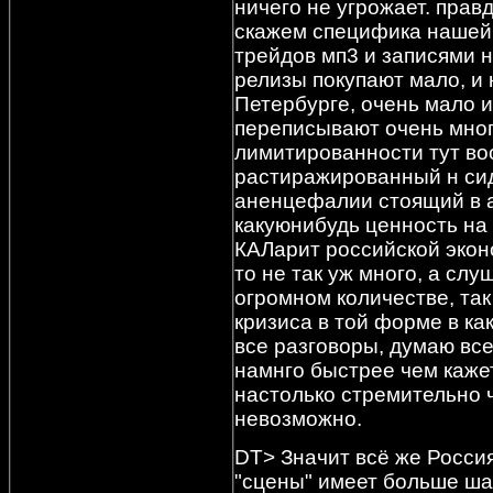
ничего не угрожает. прав
скажем специфика нашей 
трейдов мп3 и записями 
релизы покупают мало, и 
Петербурге, очень мало и
переписывают очень мног
лимитированности тут во
растиражированный н сид
аненцефалии стоящий в а
какуюнибудь ценность на
КАЛарит российской экон
то не так уж много, а слуш
огромном количестве, так 
кризиса в той форме в ка
все разговоры, думаю вс
намнго быстрее чем каже
настолько стремительно 
невозможно.
DT> Значит всё же Росси
"сцены" имеет больше ша