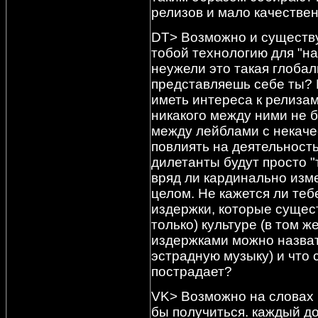
релизов и мало качествен
DT> Возможно и существу
тобой технологию для "н
неужели это такая глобал
представляешь себе ты? 
иметь интереса к релиза
никакого между ними не б
между лейблами с некаче
повлиять на деятельност
дилетанты будут просто "
вряд ли кардинально изм
целом. Не кажется ли теб
издержки, которые сущес
только) культуре (в том 
издержками можно назва
эстрадную музыку) и что 
пострадает?
VK> Возможно на словах 
бы получиться. каждый д