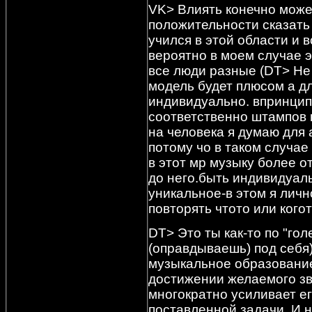
VK> Влиять конечно может
положительности сказать 
учился в этой области и в
вероятно в моем случае 
все люди разные
(DT> Не 
модель будет плюсом а дл
индивидуально. впринцип
соответственно штампов 
на человека я думаю для 
потому чо в таком случае
в этот мр музыку более о
до него.быть индивидуал
уникальное-в этом я лич
повторять чтото или кого
DT> Это ты как-то по "го
(оправдываешь) под себя)
музыкальное образование
достижении желаемого зв
многократно усиливает е
поставленной задачи. И н