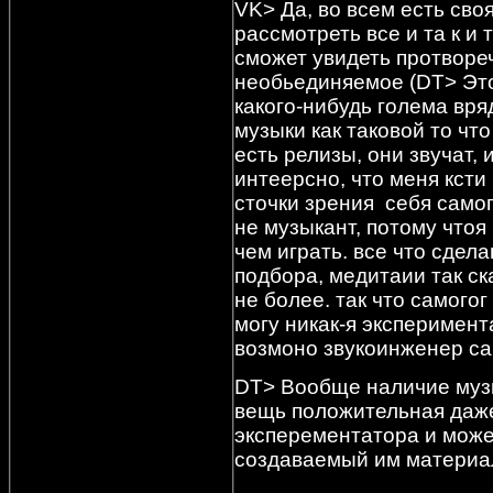
VK> Да, во всем есть сво
рассмотреть все и та к и
сможет увидеть протворе
необьединяемое
(DT> Это
какого-нибудь голема вряд
музыки как таковой то чт
есть релизы, они звучат, 
интеерсно, что меня ксти
сточки зрения себя самог
не музыкант, потому чтоя
чем играть. все что сдел
подбора, медитаии так с
не более. так что самогог
могу никак-я эксперимент
возмоно звукоинженер са
DT> Вообще наличие музы
вещь положительная даже
эксперементатора и может
создаваемый им материа