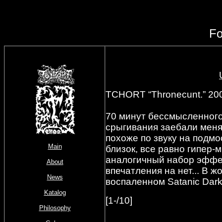
Fo
TCHORT “Thronecunt.” 2
70 минут бессмысленного
срыгивания заебали меня
похоже по звуку на под
Main
близок, все равно гипер-
аналогичный набор эффе
About
впечатления на нет... В ж
News
воспаленном Satanic Dark
Katalog
[1-/10]
Philosophy