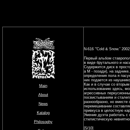
N-616 “'Cold & Snow.” 20
Первый альбом ставропол
в виде брутального и на
Содержится диск в просто
а М - позади), на задник
определения пола я пасую
них подается из наушнико
Как и в случае со вторы
Main
использованию здесь, мож
агрессивных перкусионных
About
посвистываниям и сталеп
разнообразно, но вместе 
News
перемешивании составляю
привкуса в целостную ка
Katalog
Умение дуэта работать с 
стилистическую невнятнос
Philosophy
[5/10]