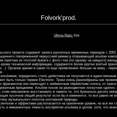
Folvork'prod.
Ultima Ratio
Site
02
ьского проекта содержит записи различных временных периодов с 2001 п
сыщенного покореженной перкуссией ремикса открывающей альбом компо
м пакетике из плотной бумаги с фото глаз (по одному на каждого) жен
е, кроме технической информации, содержится более крупно взятый зрачо
...). Органов зрения в каких-то еще проявлениях больше не вижу - пере
в.
м альбомом, определить стиль дебютника не получается и единственным
ет быть только термин Electronic. Трэки очень разнообразны как промеж,
 фрагментов они переходят к эмбиентным обработкам голоса, от space-
рокатным бряцаниям. Альбом похож на разноцветное лоскутное одеяло -
с этим невозможно восстановить в памяти то, что буквально десять мину
щих кусочков общий результат если бы и изменился, то все равно не вн
ртину музыкального полотна коллажной природы.
синтезом и эффектами располагается на приличном уровне, но все же ст
ть и имманентную тяжесть восприятия альбома в целом, хотя, что можно