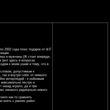
о 2002 года плюс подарок от dr.F
зиции.
щины и мужчины (Ж стоит впереди,
к (вот здесь в вопросах
ходим к моим ушам и тому, что в
 словом, допустимым к
 так и внутри себя: от немного
like интерлюдий - к нойзовым
 максимально пестро и
т назад играло, да и при
ес никакого радикально нового
оило как-то сравнять
 взять с ранних работ.