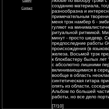
любые по выбору трэки с '
Galery
созданию материала, тог
Contact
разнообразна и интерес
примечательным творение
меня трэк намбер 6 - эм
гуляют на минималистичн
ритуальной ритмикой. Ми
минут - просто шедевр. С
предпоследние работы 
происхождения (в языков
железа. Восьмой трэк пре
к блокбастеру былых лет
с абсолютно лишними пер
вклинивающимися в серед
вообще в область неоклас
синтетическая гитара при
опять из области, соседн
Альбом по большей част
работы, но все дело пор
[7/10]