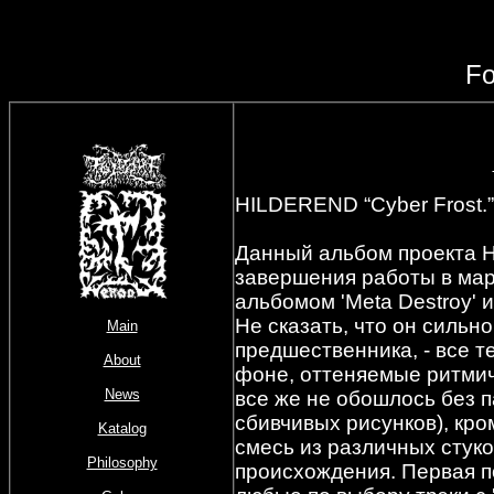
Fo
HILDEREND “Cyber Frost.
Данный альбом проекта 
завершения работы в ма
альбомом 'Meta Destroy' и
Не сказать, что он сильно
Main
предшественника, - все т
About
фоне, оттеняемые ритмич
News
все же не обошлось без 
сбивчивых рисунков), к
Katalog
смесь из различных стуко
Philosophy
происхождения. Первая 