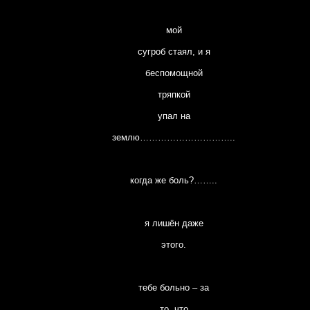
мой
сугроб стаял, и я
беспомощной
тряпкой
упал на
землю…………………………..
когда же боль?……..
я лишён даже
этого.
тебе больно – за
то, что