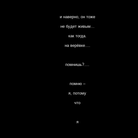
и наверно, он тоже
не будет живым…
как тогда.
на верёвке….
помнишь?….
помню –
я, потому
что
я