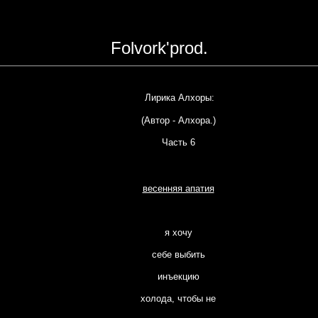
Folvork'prod.
Лирика Алхоры:
(Автор -
Алхора
.)
Часть 6
весенняя апатия
я хочу
себе выбить
инъекцию
холода, чтобы не