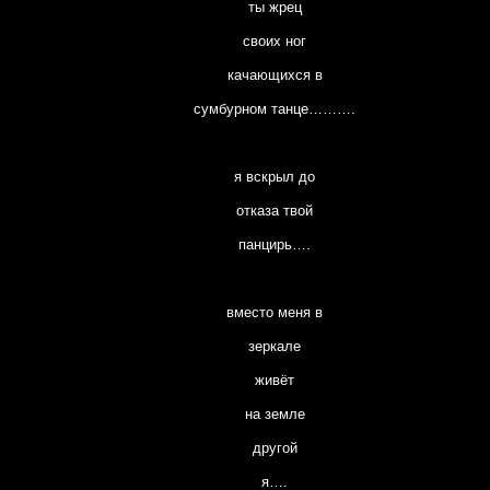
ты жрец
своих ног
качающихся в
сумбурном танце……….
я вскрыл до
отказа твой
панцирь….
вместо меня в
зеркале
живёт
на земле
другой
я….