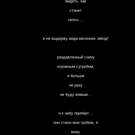
видеть, как
станет
тепло….
я не выдержу вида весенних звёзд!
раздавленный снизу
огромным сугробом,
я больше
ни разу
не буду живым…
и к небу припёрт…
оно стало мне гробом, я
вижу