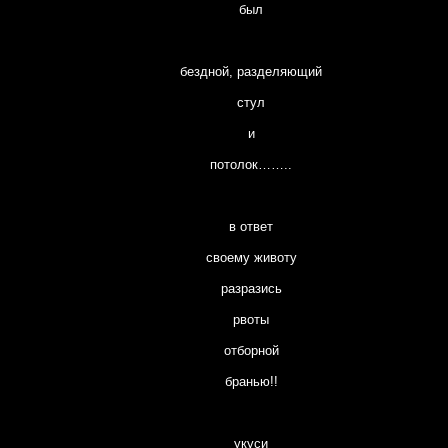
был
бездной, разделяющий
стул
и
потолок……..
в ответ
своему животу
разразись
рвоты
отборной
бранью!!
укуси